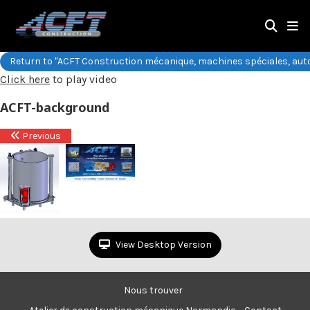
Return to "ACFT Construction mécanique, machines spéciales, au
Click here
to play video
ACFT-background
Previous
View Desktop Version
Nous trouver